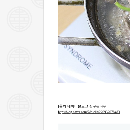
-
[출처]네이버블로그 꿈꾸는나무
http://blog.naver.com/78stella/220932078483