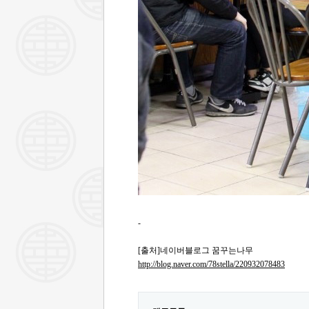
-
[출처]네이버블로그 꿈꾸는나무
http://blog.naver.com/78stella/220932078483